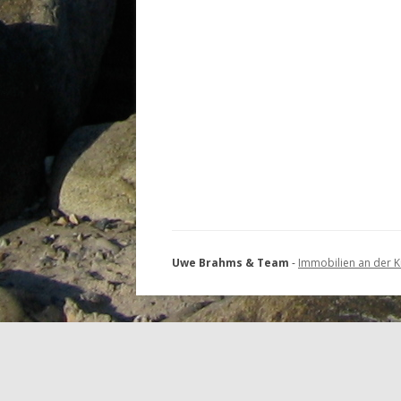
Uwe Brahms & Team
-
Immobilien an der K